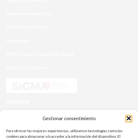
Apuestas deportivas
Forma de contacto
Aviso legal
Política de protección de datos
Política de Cookies
Contacto
BETMEDIA NEXT SL.
Gestionar consentimiento
CIF: B-42935841.
Calle Pepe Serón, 3, entreplanta, 51001 Ceuta.
Para ofrecer las mejores experiencias, utilizamos tecnologías como las
cookies para almacenar y/o acceder a la información del dispositivo. El
E-mail:
info@bonosdeapuestasdeportivas.com