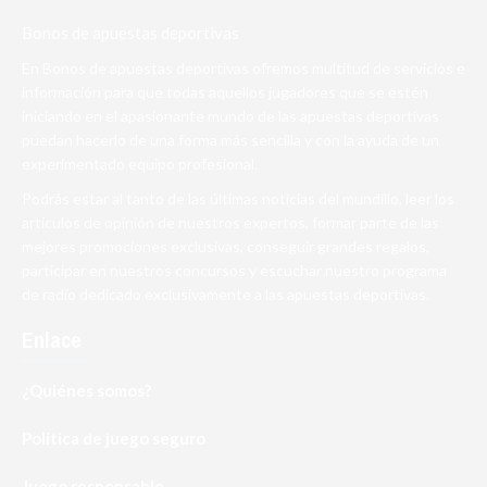
Bonos de apuestas deportivas
En Bonos de apuestas deportivas ofremos multitud de servicios e
información para que todas aquellos jugadores que se estén
iniciando en el apasionante mundo de las apuestas deportivas
puedan hacerlo de una forma más sencilla y con la ayuda de un
experimentado equipo profesional.
Podrás estar al tanto de las últimas noticias del mundillo, leer los
artículos de opinión de nuestros expertos, formar parte de las
mejores promociones exclusivas, conseguir grandes regalos,
participar en nuestros concursos y escuchar nuestro programa
de radio dedicado exclusivamente a las apuestas deportivas.
Enlace
¿Quiénes somos?
Política de juego seguro
Juego responsable