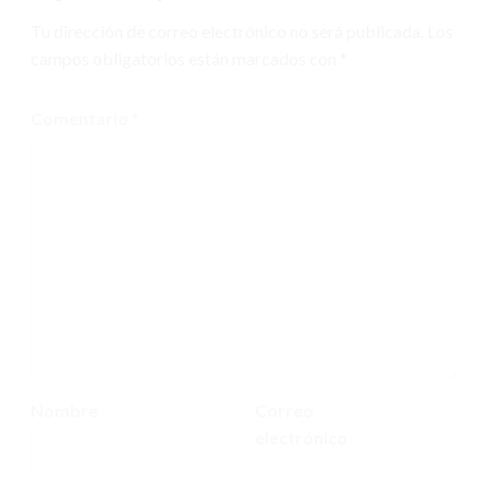
Tu dirección de correo electrónico no será publicada.
Los
campos obligatorios están marcados con
*
Comentario
*
Nombre
Correo
electrónico