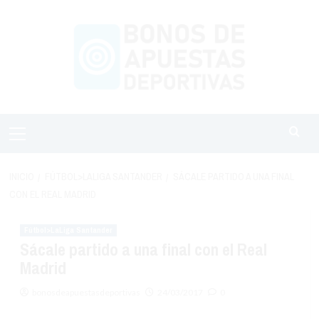
Saltar
al
contenido
Menú
principal
INICIO
FÚTBOL>LALIGA SANTANDER
SÁCALE PARTIDO A UNA FINAL
CON EL REAL MADRID
Fútbol>LaLiga Santander
Sácale partido a una final con el Real
Madrid
bonosdeapuestasdeportivas
24/03/2017
0